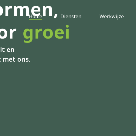
ormen,
Home
Diensten
Werkwijze
oor
groei
it en
t met ons.