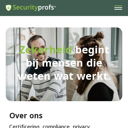
Zekerheid
begint
bij mensen die
weten wat werkt.
Over ons
Certificering, compliance, privacy,